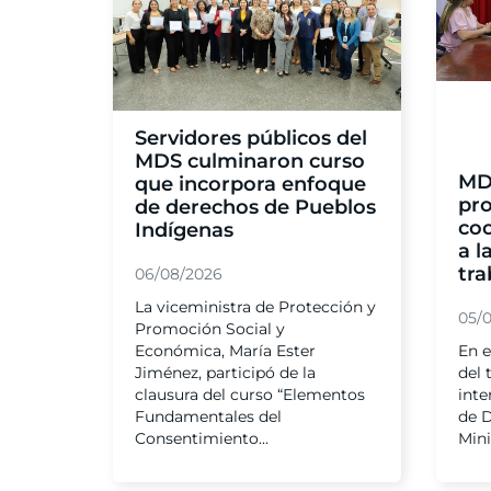
Servidores públicos del
MDS culminaron curso
MD
que incorpora enfoque
pr
de derechos de Pueblos
co
Indígenas
a l
tra
06/08/2026
La viceministra de Protección y
05/
Promoción Social y
Económica, María Ester
En e
Jiménez, participó de la
del 
clausura del curso “Elementos
inte
Fundamentales del
de D
Consentimiento...
Mini