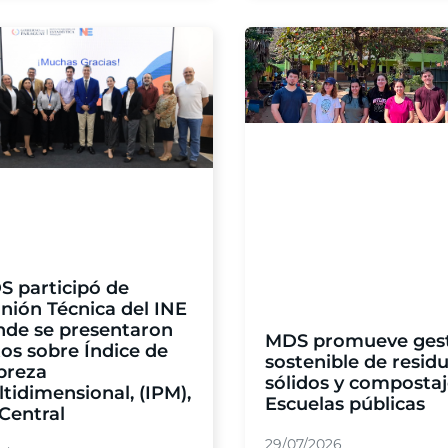
S participó de
nión Técnica del INE
nde se presentaron
MDS promueve ges
os sobre Índice de
sostenible de resid
breza
sólidos y compostaj
tidimensional, (IPM),
Escuelas públicas
Central
29/07/2026