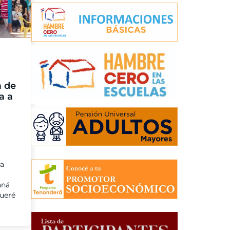
a de
a a
ma
aná
kueré