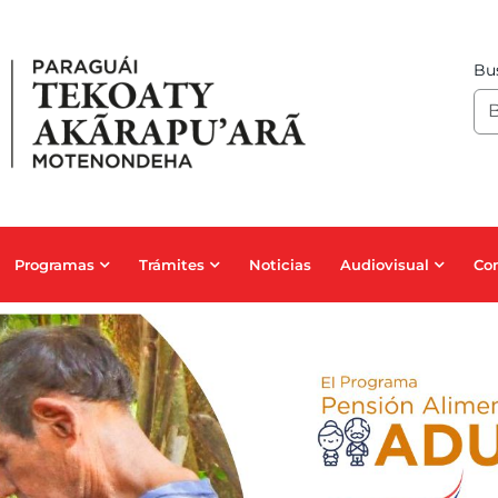
Bus
Programas
Trámites
Noticias
Audiovisual
Co