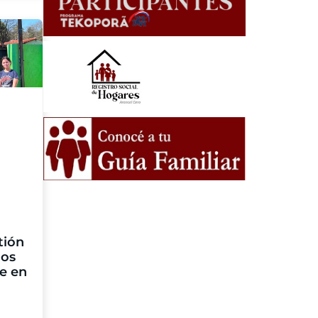
tión
uos
e en