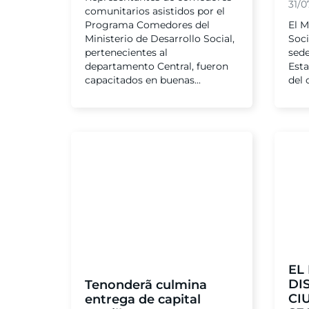
31/0
comunitarios asistidos por el
Programa Comedores del
El M
Ministerio de Desarrollo Social,
Soci
pertenecientes al
sede
departamento Central, fueron
Esta
capacitados en buenas...
del 
EL
DI
Tenonderã culmina
CI
entrega de capital