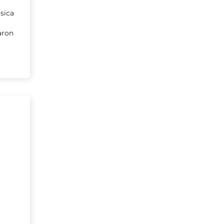
sica
aron