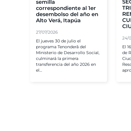
SE
semilla
TR
correspondiente al 1er
RE
desembolso del año en
CU
Alto Verá, Itapúa
CI
27/07/2026
24/
El jueves 30 de julio el
programa Tenonderã del
El 1
Ministerio de Desarrollo Social,
de R
culminará la primera
Ciu
transferencia del año 2026 en
Reso
el...
apro