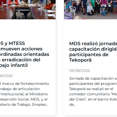
S y MTESS
MDS realizó jornad
omueven acciones
capacitación dirigid
ordinadas orientadas
participantes de
a erradicación del
Tekoporã
bajo infantil
05/08/2026
08/2026
Jornada de capacitación a
l marco de fortalecimiento
participantes del progra
trabajo de articulación
Tekoporã se realizó en el
rinstitucional, el Ministerio
comedor comunitario “M
esarrollo Social, MDS, y el
del Cielo”, en el barrio Ko
sterio de Trabajo, Empleo...
de...